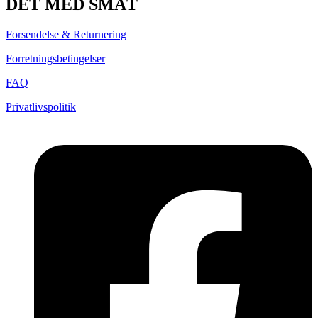
DET MED SMÅT
Forsendelse & Returnering
Forretningsbetingelser
FAQ
Privatlivspolitik