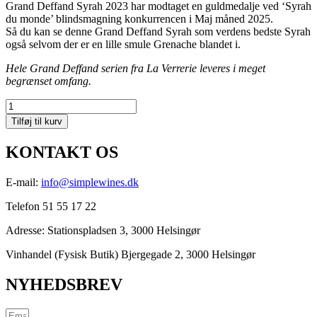
Grand Deffand Syrah 2023 har modtaget en guldmedalje ved ‘Syrah
du monde’ blindsmagning konkurrencen i Maj måned 2025.
Så du kan se denne Grand Deffand Syrah som verdens bedste Syrah
også selvom der er en lille smule Grenache blandet i.
Hele Grand Deffand serien fra La Verrerie leveres i meget
begrænset omfang.
Château
La
Tilføj til kurv
Verrerie
Luberon
KONTAKT OS
Grand
Deffand
Syrah
E-mail:
info@simplewines.dk
Rouge
Telefon 51 55 17 22
2023
antal
Adresse:
Stationspladsen 3, 3000 Helsingør
Vinhandel (Fysisk Butik) Bjergegade 2, 3000 Helsingør
NYHEDSBREV