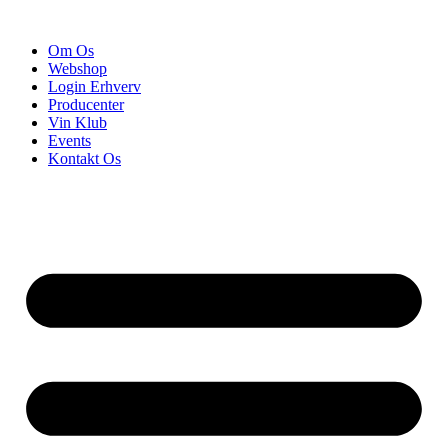
Videre
til
Om Os
indhold
Webshop
Login Erhverv
Producenter
Vin Klub
Events
Kontakt Os