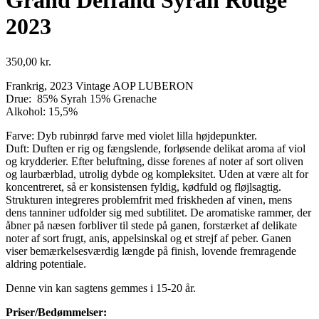
Grand Deffand Syrah Rouge
2023
350,00
kr.
Frankrig, 2023 Vintage AOP LUBERON
Drue: 85% Syrah 15% Grenache
Alkohol: 15,5%
Farve: Dyb rubinrød farve med violet lilla højdepunkter.
Duft: Duften er rig og fængslende, forløsende delikat aroma af viol
og krydderier. Efter beluftning, disse forenes af noter af sort oliven
og laurbærblad, utrolig dybde og kompleksitet. Uden at være alt for
koncentreret, så er konsistensen fyldig, kødfuld og fløjlsagtig.
Strukturen integreres problemfrit med friskheden af ​​vinen, mens
dens tanniner udfolder sig med subtilitet. De aromatiske rammer, der
åbner på næsen forbliver til stede på ganen, forstærket af delikate
noter af sort frugt, anis, appelsinskal og et strejf af peber. Ganen
viser bemærkelsesværdig længde på finish, lovende fremragende
aldring potentiale.
Denne vin kan sagtens gemmes i 15-20 år.
Priser/Bedømmelser: