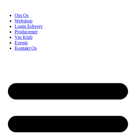
Videre
til
Om Os
indhold
Webshop
Login Erhverv
Producenter
Vin Klub
Events
Kontakt Os