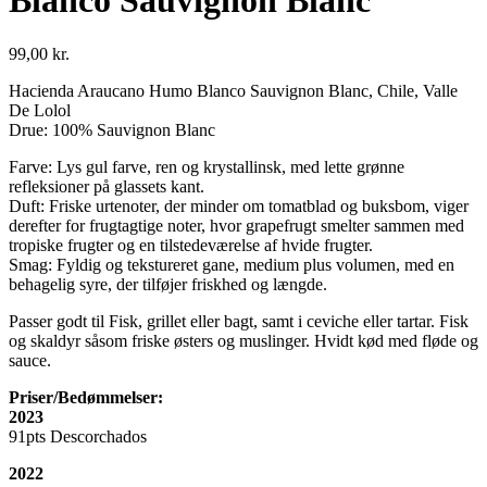
Blanco Sauvignon Blanc
99,00
kr.
Hacienda Araucano Humo Blanco Sauvignon Blanc, Chile, Valle
De Lolol
Drue: 100% Sauvignon Blanc
Farve: Lys gul farve, ren og krystallinsk, med lette grønne
refleksioner på glassets kant.
Duft: Friske urtenoter, der minder om tomatblad og buksbom, viger
derefter for frugtagtige noter, hvor grapefrugt smelter sammen med
tropiske frugter og en tilstedeværelse af hvide frugter.
Smag: Fyldig og tekstureret gane, medium plus volumen, med en
behagelig syre, der tilføjer friskhed og længde.
Passer godt til
Fisk, grillet eller bagt, samt i ceviche eller tartar. Fisk
og skaldyr såsom friske østers og muslinger. Hvidt kød med fløde og
sauce.
Priser/Bedømmelser:
2023
91
pts
Descorchados
2022