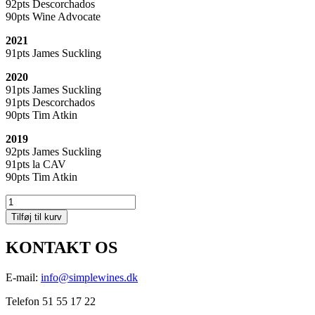
92
pts
Descorchados
90
pts
Wine Advocate
2021
91
pts
James Suckling
2020
91
pts
James Suckling
91
pts
Descorchados
90
pts
Tim Atkin
2019
92
pts
James Suckling
91
pts
la CAV
90
pts
Tim Atkin
Hacienda
Araucano
Tilføj til kurv
Humo
Blanco
KONTAKT OS
Sauvignon
Blanc
antal
E-mail:
info@simplewines.dk
Telefon 51 55 17 22