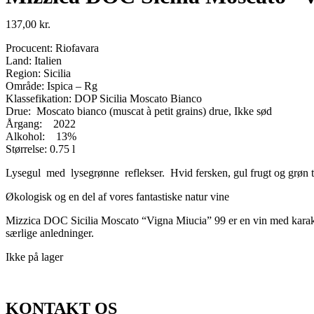
137,00
kr.
Procucent: Riofavara
Land: Italien
Region: Sicilia
Område: Ispica – Rg
Klassefikation: DOP Sicilia Moscato Bianco
Drue: Moscato bianco (muscat à petit grains) drue, Ikke sød
Årgang: 2022
Alkohol: 13%
Størrelse: 0.75 l
Lysegul med lysegrønne reflekser. Hvid fersken, gul frugt og grøn te
Økologisk og en del af vores fantastiske natur vine
Mizzica DOC Sicilia Moscato “Vigna Miucia” 99 er en vin med karakter
særlige anledninger.
Ikke på lager
KONTAKT OS