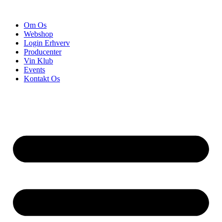
Videre
til
Om Os
indhold
Webshop
Login Erhverv
Producenter
Vin Klub
Events
Kontakt Os