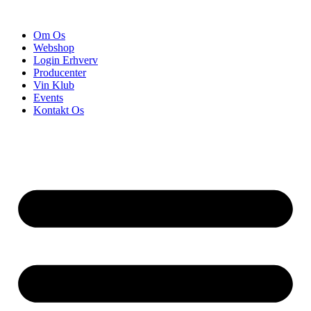
Videre
til
Om Os
indhold
Webshop
Login Erhverv
Producenter
Vin Klub
Events
Kontakt Os