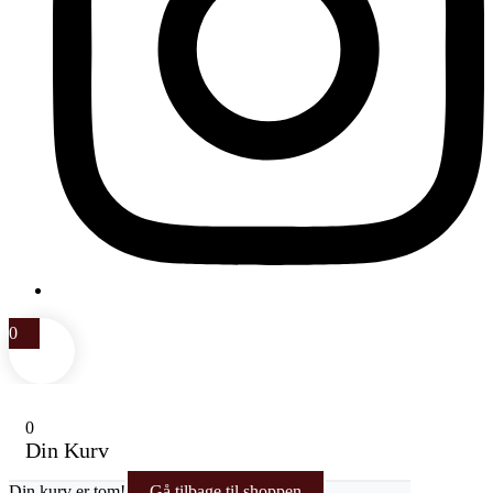
0
0
Din Kurv
Din kurv er tom!
Gå tilbage til shoppen