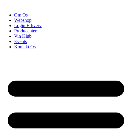
Videre
til
Om Os
indhold
Webshop
Login Erhverv
Producenter
Vin Klub
Events
Kontakt Os